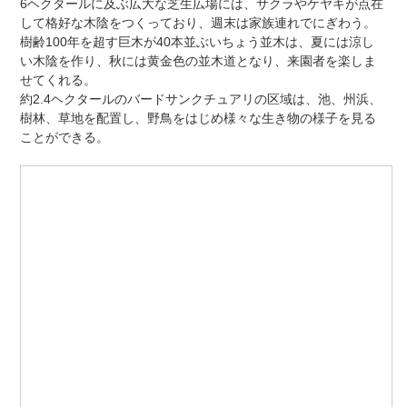
6ヘクタールに及ぶ広大な芝生広場には、サクラやケヤキが点在
して格好な木陰をつくっており、週末は家族連れでにぎわう。
樹齢100年を超す巨木が40本並ぶいちょう並木は、夏には涼し
い木陰を作り、秋には黄金色の並木道となり、来園者を楽しま
せてくれる。
約2.4ヘクタールのバードサンクチュアリの区域は、池、州浜、
樹林、草地を配置し、野鳥をはじめ様々な生き物の様子を見る
ことができる。