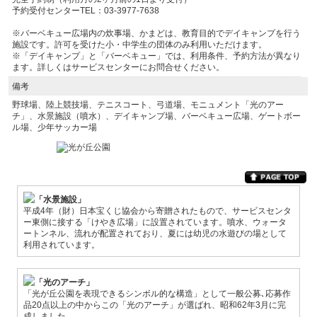
予約受付センターTEL：03-3977-7638
※バーベキュー広場内の炊事場、かまどは、教育目的でデイキャンプを行う
施設です。許可を受けた小・中学生の団体のみ利用いただけます。
※「デイキャンプ」と「バーベキュー」では、利用条件、予約方法が異なり
ます。詳しくはサービスセンターにお問合せください。
備考
野球場、陸上競技場、テニスコート、弓道場、モニュメント「光のアー
チ」、水景施設（噴水）、デイキャンプ場、バーベキュー広場、ゲートボー
ル場、少年サッカー場
「水景施設」
平成4年（財）日本宝くじ協会から寄贈されたもので、サービスセンタ
ー東側に接する「けやき広場」に設置されています。噴水、ウォータ
ートンネル、流れが配置されており、夏には幼児の水遊びの場として
利用されています。
「光のアーチ」
「光が丘公園を表現できるシンボル的な構造」として一般公募､応募作
品20点以上の中からこの「光のアーチ」が選ばれ、昭和62年3月に完
成しました。