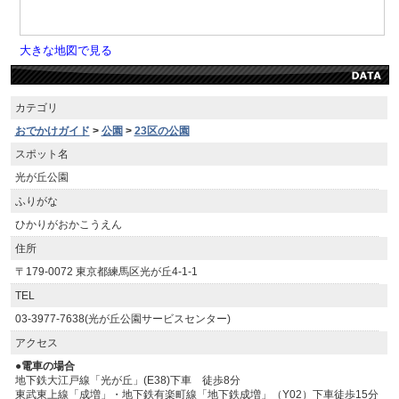
大きな地図で見る
カテゴリ
おでかけガイド
>
公園
>
23区の公園
スポット名
光が丘公園
ふりがな
ひかりがおかこうえん
住所
〒179-0072 東京都練馬区光が丘4-1-1
TEL
03-3977-7638(光が丘公園サービスセンター)
アクセス
●電車の場合
地下鉄大江戸線「光が丘」(E38)下車 徒歩8分
東武東上線「成増」・地下鉄有楽町線「地下鉄成増」（Y02）下車徒歩15分