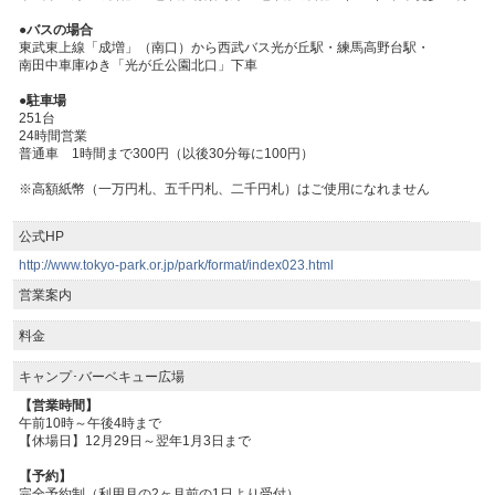
●バスの場合
東武東上線「成増」（南口）から西武バス光が丘駅・練馬高野台駅・
南田中車庫ゆき「光が丘公園北口」下車
●駐車場
251台
24時間営業
普通車 1時間まで300円（以後30分毎に100円）
※高額紙幣（一万円札、五千円札、二千円札）はご使用になれません
公式HP
http://www.tokyo-park.or.jp/park/format/index023.html
営業案内
料金
キャンプ･バーベキュー広場
【営業時間】
午前10時～午後4時まで
【休場日】12月29日～翌年1月3日まで
【予約】
完全予約制（利用月の2ヶ月前の1日より受付）