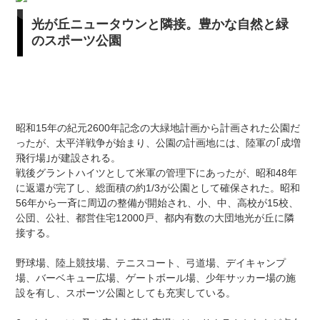
光が丘ニュータウンと隣接。豊かな自然と緑
のスポーツ公園
昭和15年の紀元2600年記念の大緑地計画から計画された公園だ
ったが、太平洋戦争が始まり、公園の計画地には、陸軍の｢成増
飛行場｣が建設される。
戦後グラントハイツとして米軍の管理下にあったが、昭和48年
に返還が完了し、総面積の約1/3が公園として確保された。昭和
56年から一斉に周辺の整備が開始され、小、中、高校が15校、
公団、公社、都営住宅12000戸、都内有数の大団地光が丘に隣
接する。
野球場、陸上競技場、テニスコート、弓道場、デイキャンプ
場、バーベキュー広場、ゲートボール場、少年サッカー場の施
設を有し、スポーツ公園としても充実している。