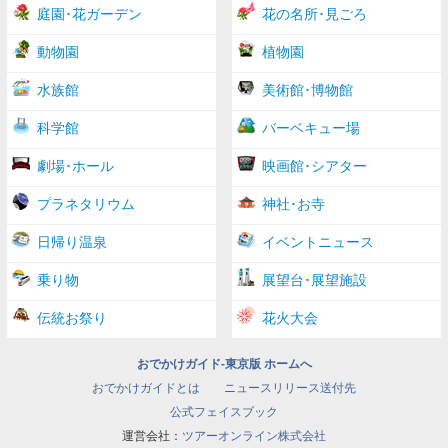
庭園･花ガーデン
花の名所･見ごろ
動物園
植物園
水族館
美術館･博物館
科学館
バーベキュー場
劇場･ホール
映画館･シアター
プラネタリウム
神社･お寺
日帰り温泉
イベントニュース
乗り物
展望台･展望施設
伝統お祭り
花火大会
おでかけガイド-東京版 ホームへ
おでかけガイドとは
ニュースリリース送付先
公式フェイスブック
運営会社：
ツアーオンライン株式会社