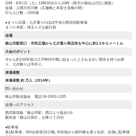
日時：8月1日（土）19時30分から20時（雨天の場合は2日に順延）
会場：入間川河川敷（広瀬橋と本富士見橋の間）
打ち上げ数：1500発
●まつり広場：七夕通りのほぼ中央の商店街駐車場
まつり本部：埼玉りそな銀行前
会場
狭山市駅西口・市民広場から七夕通り商店街を中心に約1.5キロメートル
大会のポイント
今から約150年前の江戸時代中期に始まったとされる古い歴史を持つお祭
り。七夕飾りは手作り。
来場者数
来場者数 約 万人（2014年）
問い合わせ
狭山市観光協会 電話 04-2953-1205
会場へのアクセス
西武新宿線「狭山市駅」西口より徒歩1分
圏央道「狭山日高IC」を降りて15分
●駐車場
第1駐車場：300台収容(河川敷｡市街地から昭代橋を渡り右折。右側に駐車場