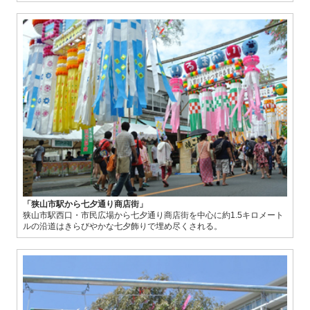
「狭山市駅から七夕通り商店街」
狭山市駅西口・市民広場から七夕通り商店街を中心に約1.5キロメート
ルの沿道はきらびやかな七夕飾りで埋め尽くされる。