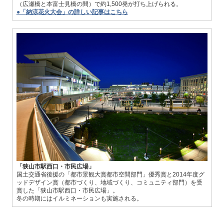
（広瀬橋と本富士見橋の間）で約1,500発が打ち上げられる。
●「納涼花火大会」の詳しい記事はこちら
「狭山市駅西口・市民広場」
国土交通省後援の「都市景観大賞都市空間部門」優秀賞と2014年度グ
ッドデザイン賞（都市づくり、地域づくり、コミュニティ部門）を受
賞した「狭山市駅西口・市民広場」。
冬の時期にはイルミネーションも実施される。