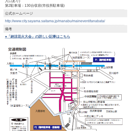
入口あり)
第2駐車場：130台収容(市役所駐車場)
公式ホームページ
http://www.city.sayama.saitama.jp/manabu/mainevent/tanabata/
備考
●「納涼花火大会」の詳しい記事はこちら