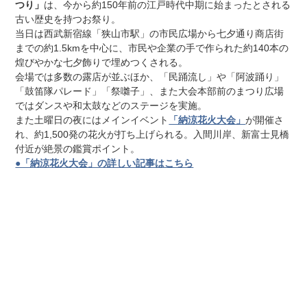
つり」
は、今から約150年前の江戸時代中期に始まったとされる
古い歴史を持つお祭り。
当日は西武新宿線「狭山市駅」の市民広場から七夕通り商店街
までの約1.5kmを中心に、市民や企業の手で作られた約140本の
煌びやかな七夕飾りで埋めつくされる。
会場では多数の露店が並ぶほか、「民踊流し」や「阿波踊り」
「鼓笛隊パレード」「祭囃子」、また大会本部前のまつり広場
ではダンスや和太鼓などのステージを実施。
また土曜日の夜にはメインイベント
「納涼花火大会」
が開催さ
れ、約1,500発の花火が打ち上げられる。入間川岸、新富士見橋
付近が絶景の鑑賞ポイント。
●「納涼花火大会」の詳しい記事はこちら