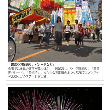
「露店や阿波踊り、パレードなど」
会場では多数の露店が並ぶほか、「民踊流し」や「阿波踊り」「鼓笛
隊パレード」「祭囃子」、また大会本部前のまつり広場ではダンスや
和太鼓などのステージを実施。