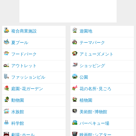
複合商業施設
遊園地
夏プール
テーマパーク
フードパーク
アミューズメント
アウトレット
ショッピング
ファッションビル
公園
庭園･花ガーデン
花の名所･見ごろ
動物園
植物園
水族館
美術館･博物館
科学館
バーベキュー場
劇場･ホール
映画館･シアター